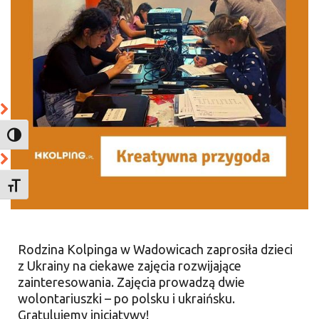
TOGGLE HIGH CONTRAST
TOGGLE FONT SIZE
Rodzina Kolpinga w Wadowicach zaprosiła dzieci
z Ukrainy na ciekawe zajęcia rozwijające
zainteresowania. Zajęcia prowadzą dwie
wolontariuszki – po polsku i ukraińsku.
Gratulujemy inicjatywy!