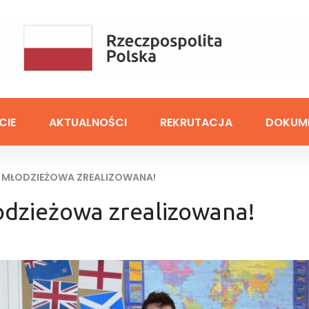
CIE
AKTUALNOŚCI
REKRUTACJA
DOKUM
A MŁODZIEŻOWA ZREALIZOWANA!
odzieżowa zrealizowana!