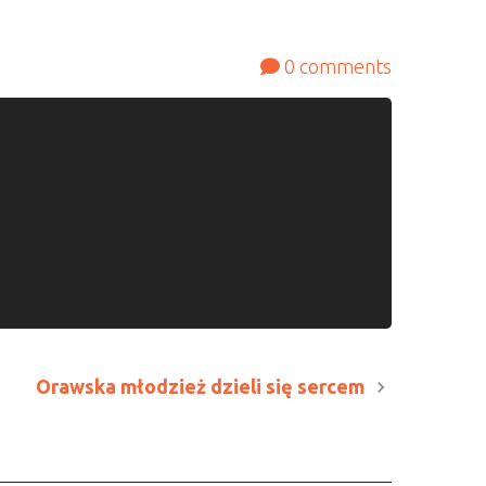
0
comments
Orawska młodzież dzieli się sercem