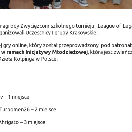
 nagrody Zwycięzcom szkolnego turnieju „League of Leg
ganizowali Uczestnicy I grupy Krakowskiej.
j gry online, który został przeprowadzony pod patrona
o
w ramach Inicjatywy Młodzieżowej
, która jest zwień
zieła Kolpinga w Polsce.
v – 1 miejsce
m Turbomen26 – 2 miejsce
Ahrigato – 3 miejsce