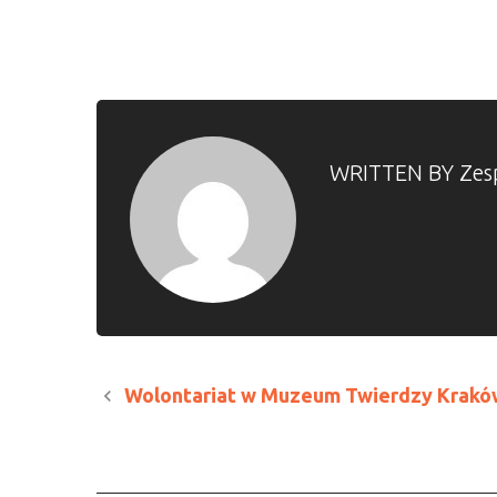
WRITTEN BY
Zes
Wolontariat w Muzeum Twierdzy Kraków 