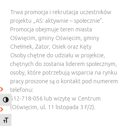
Trwa promocja i rekrutacja uczestników
projektu „AS: aktywnie – społecznie”.
Promocja obejmuje teren miasta
Oświęcim, gminy Oświęcim, gminy
Chełmek, Zator, Osiek oraz Kęty
Osoby chętne do udziału w projekcie,
chętnych do zostania liderem społecznym,
osoby, które potrzebują wsparcia na rynku
pracy proszone są o kontakt pod numerem
telefonu:
512-718-056 lub wizytę w Centrum
TOGGLE HIGH CONTRAST
(Oświęcim, ul. 11 listopada 3 F/2).
TOGGLE FONT SIZE