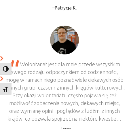
Patrycja K.
Wolontariat jest dla mnie przede wszystkim
TOGGLE HIGH CONTRAST
swego rodzaju odpoczynkiem od codzienności,
mogę w ramach niego poznać wiele ciekawych osób
z innych grup, czasem z innych kręgów kulturowych.
TOGGLE FONT SIZE
Przy okazji wolontariatu często pojawia się też
możliwość zobaczenia nowych, ciekawych miejsc,
oraz wymianę opinii i poglądów z ludźmi z innych
krajów, co pozwala spojrzeć na niektóre kwestie…