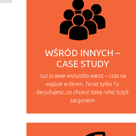
WŚRÓD INNYCH –
CASE STUDY
Już prawie wszystko wiesz – czas na
wyjście w teren. Teraz tylko Ty
decydujesz, co chcesz dalej robić (czyli
żargonem
READ MORE