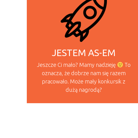
JESTEM AS-EM
Jeszcze Ci mało? Mamy nadzieję
To
oznacza, że dobrze nam się razem
pracowało. Może mały konkursik z
dużą nagrodą?
READ MORE