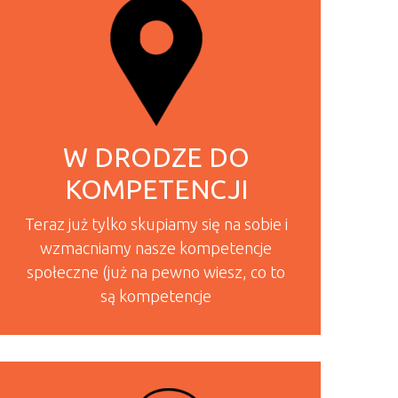
W DRODZE DO
KOMPETENCJI
Teraz już tylko skupiamy się na sobie i
wzmacniamy nasze kompetencje
społeczne (już na pewno wiesz, co to
są kompetencje
READ MORE