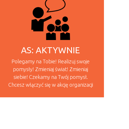
AS: AKTYWNIE
Polegamy na Tobie! Realizuj swoje
pomysły! Zmieniaj świat! Zmieniaj
siebie! Czekamy na Twój pomysł.
Chcesz włączyć się w akcję organizacji
READ MORE