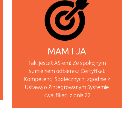
MAM I JA
Tak, jesteś AS-em! Ze spokojnym
sumieniem odbierasz Certyfikat
Kompetencji Społecznych, zgodnie z
Ustawą o Zintegrowanym Systemie
Kwalifikacji z dnia 22
READ MORE