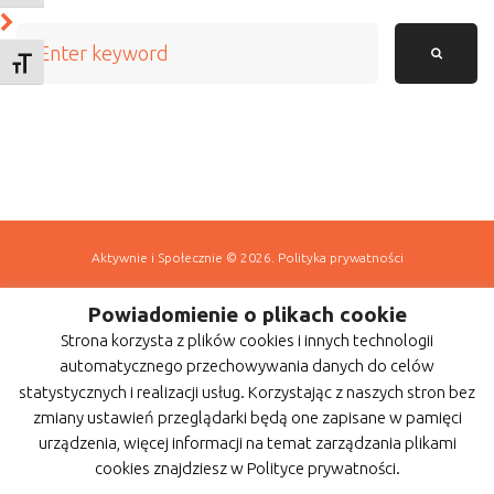
Search
for:
TOGGLE FONT SIZE
Aktywnie i Społecznie
© 2026.
Polityka prywatności
Powiadomienie o plikach cookie
Strona korzysta z plików cookies i innych technologii
automatycznego przechowywania danych do celów
statystycznych i realizacji usług. Korzystając z naszych stron bez
zmiany ustawień przeglądarki będą one zapisane w pamięci
urządzenia, więcej informacji na temat zarządzania plikami
cookies znajdziesz w Polityce prywatności.