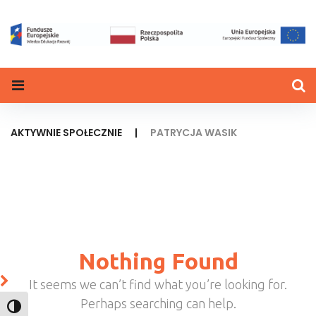
Skip
to
content
AKTYWNIE SPOŁECZNIE
|
PATRYCJA WASIK
Nothing Found
It seems we can’t find what you’re looking for.
Perhaps searching can help.
TOGGLE HIGH CONTRAST