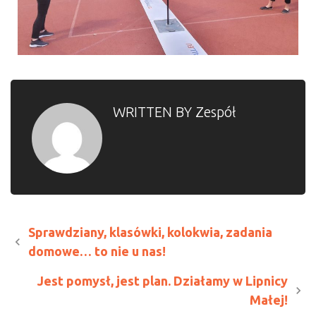
WRITTEN BY
Zespół
Sprawdziany, klasówki, kolokwia, zadania
domowe… to nie u nas!
Jest pomysł, jest plan. Działamy w Lipnicy
Małej!