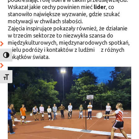
Wskazał jakie cechy powinien mieć
lider
, co
stanowiło największe wyzwanie, gdzie szukać
motywacji w chwilach słabości.
Zajęcia inspirujące pokazały również, że działanie
w trzecim sektorze to niezwykła szansa do
międzykulturowych, międzynarodowych spotkań,
wielu podróży i kontaktów z ludźmi z różnych
TOGGLE HIGH CONTRAST
zakątków świata.
TOGGLE FONT SIZE