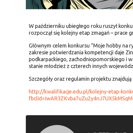
W październiku ubiegłego roku ruszył konku
rozpoczął się kolejny etap zmagań – prace 
Głównym celem konkursu “Moje hobby na rynku
zakresie potwierdzania kompetencji daje Zi
podkarpackiego, zachodniopomorskiego i wa
stanie młodzież z czterech innych wojewó
Szczegóły oraz regulamin projektu znajdują s
http://kwalifikacje.edu.pl/kolejny-etap-ko
fbclid=IwAR3ZKvba7uZu2y4nJ7UX5kMSqM