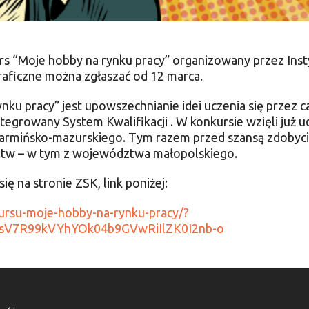
rs “Moje hobby na rynku pracy” organizowany przez Ins
graficzne można zgłaszać od 12 marca.
 pracy” jest upowszechnianie idei uczenia się przez cał
ntegrowany System Kwalifikacji . W konkursie wzięli już
rmińsko-mazurskiego. Tym razem przed szansą zdobycia
dztw – w tym z województwa małopolskiego.
ię na stronie ZSK, link poniżej:
nkursu-moje-hobby-na-rynku-pracy/?
sV7R99kVYhYOk04b9GVwRiIlZK0I2nb-o