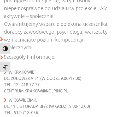
pracujące lub uczące się, w tym osoby
niepełnosprawne do udziału w projekcie „AS:
aktywnie – społecznie”.
Gwarantujemy wsparcie opiekuna uczestnika,
doradcy zawodowego, psychologa, warsztaty
wzmacniające poziom kompetencji
społecznych.
TOGGLE HIGH CONTRAST
Szczegóły i informacje:
TOGGLE FONT SIZE
W KRAKOWIE
UL. ŻUŁOWSKA 51 (W GODZ.: 9.00-17.00)
TEL.: 12- 418 77 77
CENTRUM.KRAKOW@KOLPING.PL
W OŚWIĘCIMIU
UL. 11 LISTOPADA 3F/2 (W GODZ.: 8.00-12.00)
TEL.: 512-718-056